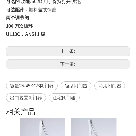
可选的
功能
:
502D 用于保持打开功能。
可选配件：
塑料盖或铁盖
两个调节阀
100 万次循环
UL10C，ANSI 1 级
上一条:
下一条:
容量25-45KGS闭门器
轻型闭门器
商用闭门器
出口装置闭门器
住宅闭门器
相关产品