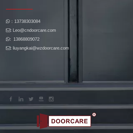
​​：13738303084

: Leo@cndoorcare.com​​​​​​​

: 13868809072

: liuyangkai@wzdoorcare.com
