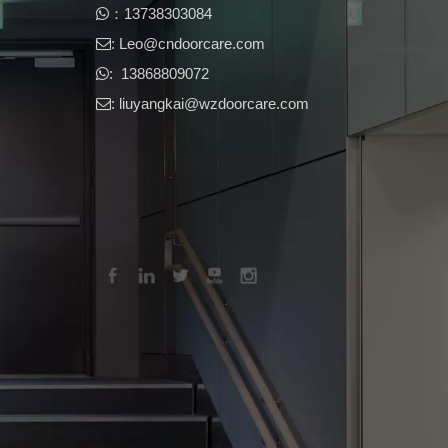
​​：13738303084

: Leo@cndoorcare.com​​​​​​​

: 13868809072

: liuyangkai@wzdoorcare.com
