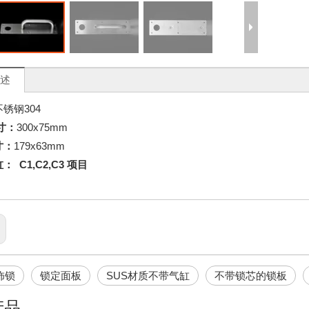
述
不锈钢304
寸：
300x75mm
寸：
179x63mm
缸：
C1,C2,C3 项目
饰锁
锁定面板
SUS材质不带气缸
不带锁芯的锁板
产品