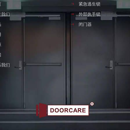
页
紧急逃生锁
于我们
外部执手锁
品
闭门器
用
源
闻
系我们