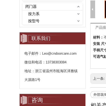
闭门器
按力系
按型号
产品描
材料：
联系我们
安装
尺
手柄尺
电子邮件：Leo@cndoorcare.com
可选气
微信和电话：13738303084
地址：浙江省温州市瓯海区泽雅镇
上一条:
大源路1号
外部装
咨询
相关