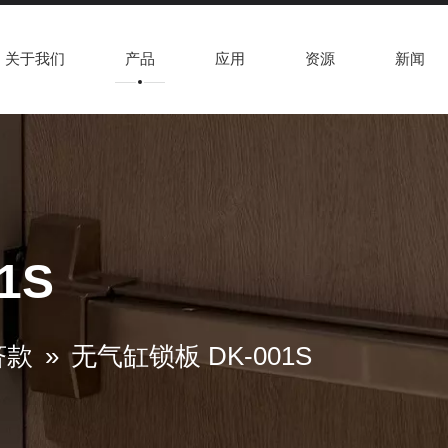
关于我们
产品
应用
资源
新闻
1S
济款
»
无气缸锁板 DK-001S