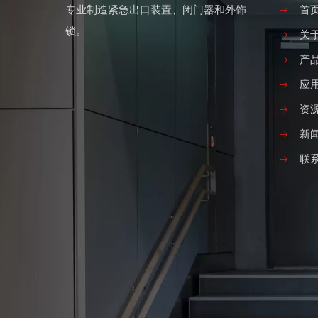
专业制造紧急出口装置、闭门器和外饰
首
锁。
关
产
应
资
新
联