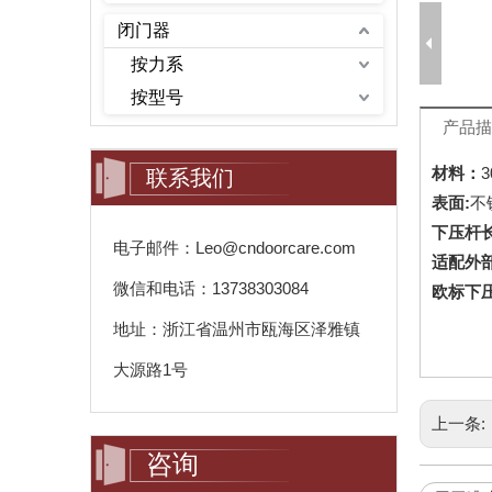
闭门器
按力系
按型号
产品描
材料：
联系我们
表面:
不
下压杆
电子邮件：Leo@cndoorcare.com
适配外部
微信和电话：13738303084
欧标下
地址：浙江省温州市瓯海区泽雅镇
大源路1号
上一条:
咨询