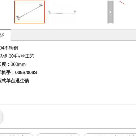
述
304不锈钢
锈钢 304拉丝工艺
长度：
900mm
执手：005S/006S
压式单点逃生锁