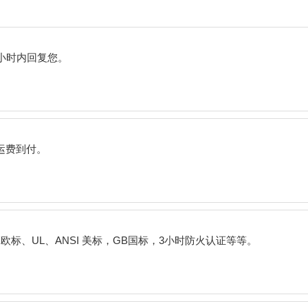
小时内回复您。
运费到付。
E
欧标、
UL
、
ANSI
美标，
GB
国标，
3
小时防火认证等等。