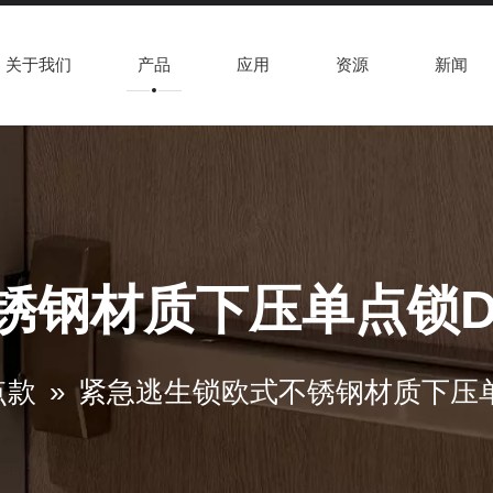
关于我们
产品
应用
资源
新闻
钢材质下压单点锁DK-
点款
»
紧急逃生锁欧式不锈钢材质下压单点