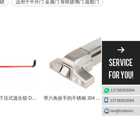
生锁
适用于平开门 金属门 有框玻璃门 疏散门
13738303084
新款欧标下压式逃生锁 DK-331
带六角扳手的不锈钢 304 紧急出口装置 DK-UL500S
13738303084
leo@cndoorcare.com