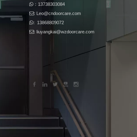
​​：13738303084

: Leo@cndoorcare.com​​​​​​​

: 13868809072

: liuyangkai@wzdoorcare.com
