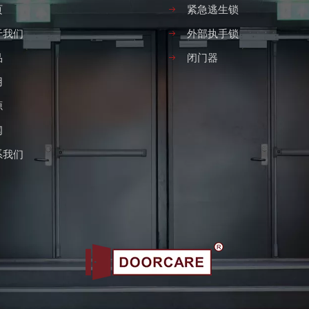
页
紧急逃生锁
于我们
外部执手锁
品
闭门器
用
源
闻
系我们