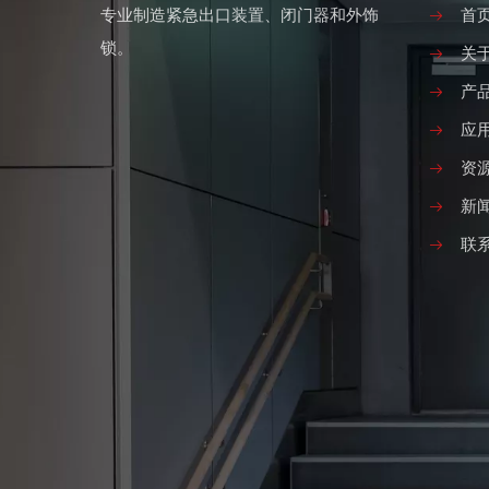
专业制造紧急出口装置、闭门器和外饰
首
锁。
关
产
应
资
新
联