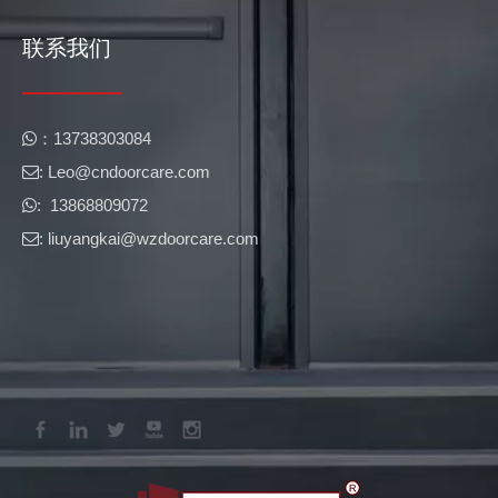
联系我们
​​：13738303084

: Leo@cndoorcare.com​​​​​​​

: 13868809072

: liuyangkai@wzdoorcare.com
