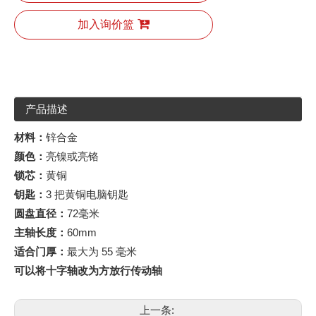
加入询价篮
产品描述
材料：
锌合金
颜色：
亮镍或亮铬
锁芯：
黄铜
钥匙：
3 把黄铜电脑钥匙
圆盘直径：
72毫米
主轴长度：
60mm
适合门厚：
最大为 55 毫米
可以将十字轴改为方放行传动轴
上一条: