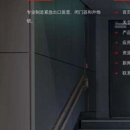
专业制造紧急出口装置、闭门器和外饰
首
锁。
关
产
应
资
新
联