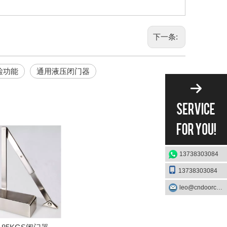
下一条:
检功能
通用液压闭门器
13738303084
13738303084
leo@cndoorcare.com