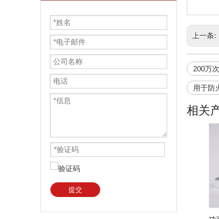
上一条:
200万
用于防
相关
提交