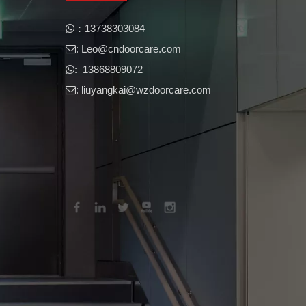
​​：13738303084

: Leo@cndoorcare.com​​​​​​​

: 13868809072

: liuyangkai@wzdoorcare.com
