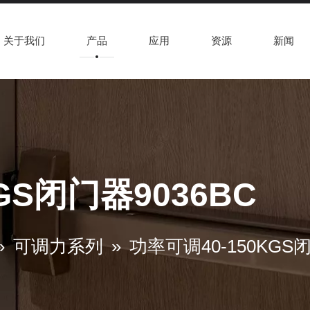
关于我们
产品
应用
资源
新闻
GS闭门器9036BC
»
可调力系列
»
功率可调40-150KGS闭