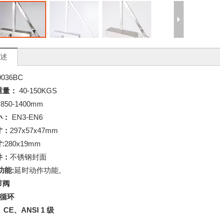
述
9036BC
重量：
40-150KGS
：
850-1400mm
小：
EN3-EN6
寸：
297x57x47mm
寸
:280x19mm
件：
不锈钢封面
功能
:
延时动作功能。
节阀
次循环
、CE、ANSI 1 级