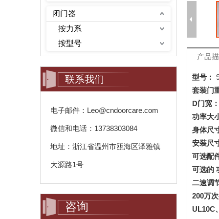
闭门器
按力系
按型号
产品描
型号：
联系我们
套装门
D
门宽
电子邮件：Leo@cndoorcare.com
功率大
微信和电话：13738303084
身体尺
安装尺
地址：浙江省温州市瓯海区泽雅镇
可选配
大源路1号
可选的
二速调
200万
咨询
UL10C