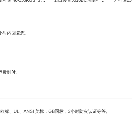
功率可调 40-150KGS 安全门闭门器 8136BC
出口装置9016BC功率可调15-150KGS闭门器
小时内回复您。
运费到付。
E
欧标、
UL
、
ANSI
美标，
GB
国标，
3
小时防火认证等等。