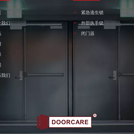
页
紧急逃生锁
于我们
外部执手锁
品
闭门器
用
源
闻
系我们