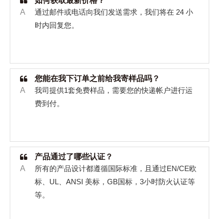
如何获取最新价格？
A
通过邮件或电话向我们发送需求，我们将在
24
小
时内回复您。
您能在我下订单之前给我寄样品吗？
A
我司提供
1
套免费样品，需要您的快递帐户进行运
费到付。
产品通过了哪些认证？
A
所有的产品设计都遵循国际标准，且通过
EN/CE
欧
标、
UL
、
ANSI
美标，
GB
国标，
3
小时防火认证等
等。