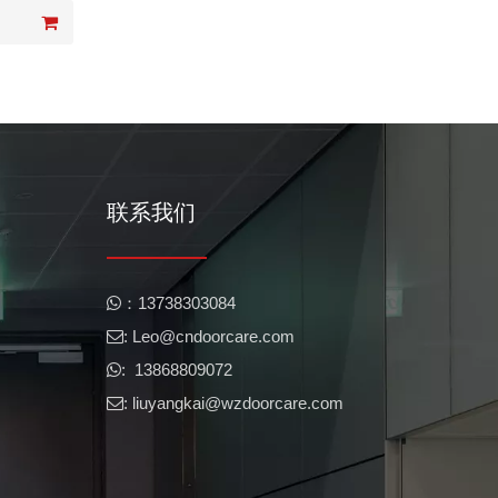
联系我们
​​：13738303084

: Leo@cndoorcare.com​​​​​​​

: 13868809072

: liuyangkai@wzdoorcare.com
