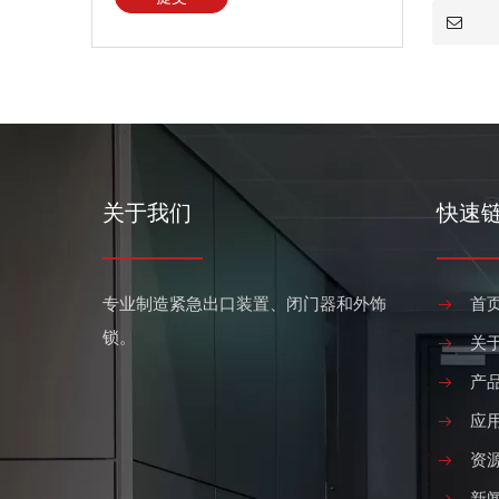
关于我们
快速
专业制造紧急出口装置、闭门器和外饰
首
锁。
关
产
应
资
新