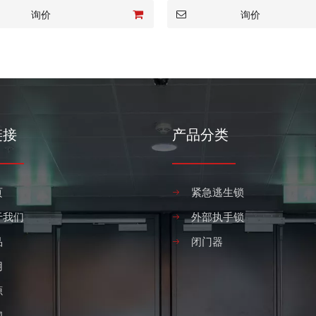
询价
询价
链接
产品分类
页
紧急逃生锁
于我们
外部执手锁
品
闭门器
用
源
闻