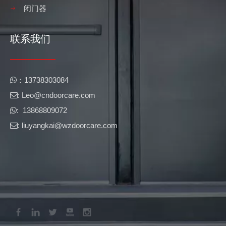
闭门器
联系我们
​​：13738303084

: Leo@cndoorcare.com​​​​​​​

: 13868809072

: liuyangkai@wzdoorcare.com
