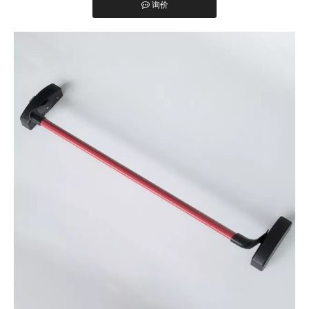
紧急逃生锁主要用于超市、商场、写字楼、医院、学校、工厂等人
询价
["facebook","twitter","line","wechat","linkedin","pinterest","whatsapp