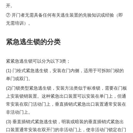
开。
⑦ 开门者无需具备任何有关逃生装置的先验知识或经验（即
无需培训）。
紧急逃生锁的分类
1710,1720,211,216 紧急出口装置 PASS CE 证书
专业研发、制造门锁的工厂。
紧紧急逃生锁可以分为以下3类；
(1) 门栓式紧急逃生锁，安装在门内侧，适用于可拆卸门棂的
单门或双门。
(2)门锁类型紧急逃生锁，安装方法类似于标准锁，需要在门板
上安装锁销装置。这种紧急出口装置可以安装在单门上，但通
常安装在双门活动门上，垂直插销式紧急出口装置通常安装在
非活动门上。
(3) 垂直插销式紧急逃生锁，明装或暗装的垂直插销式紧急出
第131届广交会4月24日圆满闭幕
口装置通常安装在双开门的非活动门上，使非活动门锁定在门
专业研发、制造门锁的工厂。