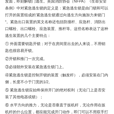
发面，即刻解锁门逃生。美国消防协会（NFPA）《生命安全
条例》中对紧急逃生锁的定义是：紧急逃生锁是由门锁和可以
紧急逃生锁的概念和分类
紧急逃生锁是安装在公共场所防盗门上的逃生机械锁。欧美已经建
打开的装置组成的'紧急逃生锁通过向逃生方向施加力来锁门
“。紧急出口装置的英文名称还包括防撞杆、应急杆、消防出
口螺栓、出口螺栓、应急装置、推杆等。这些名称表达了这种
逃生装置的几个主要特点：
① 外面需要钥匙开锁；对于在房间里出去的人来说，不用钥
匙也很容易开锁。
②开锁和推门一次完成。
③必须朝外安装在紧急逃生锁门上。
④紧急逃生锁是控制开锁的装置（触发杆），必须安装在门内
第131届广交会网上展
侧，长度不小于门宽的1/2。
专业研发、制造门锁的工厂。
⑤ 紧急逃生锁应始终保持开门的绝对权利（无论门上是否安
装了其他电器或锁）；
⑥ 水平方向的推力，无论是否垂直于扳机杆，无论作用在扳
机杆的什么位置，都应能完成开门动作，即门可以不用双手打