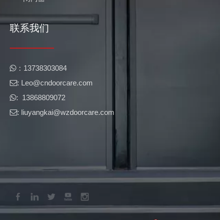
联系我们
​​：13738303084

1710,1720,211,216 紧急出口装置 PASS CE 证书
: Leo@cndoorcare.com​​​​​​​

专业研发、制造门锁的工厂。
: 13868809072

: liuyangkai@wzdoorcare.com

第131届广交会4月24日圆满闭幕