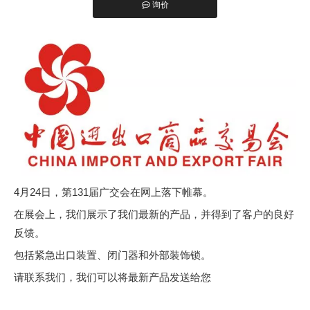
询价
紧急逃生锁主要用于超市、商场、写字楼、医院、学校、工厂等人
["facebook","twitter","line","wechat","linkedin","pinterest","whatsapp
4月24日，第131届广交会在网上落下帷幕。
在展会上，我们展示了我们最新的产品，并得到了客户的良好
反馈。
包括紧急出口装置、闭门器和外部装饰锁。
请联系我们，我们可以将最新产品发送给您